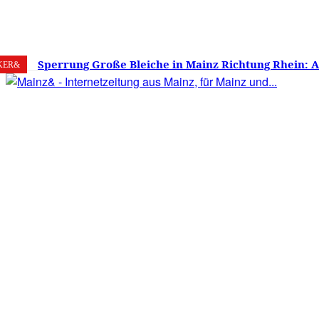
8. August 2026
Mainz
C
28.3
Sperrung Große Bleiche in Mainz Richtung Rhein: 
KER&
verwirrt, Mainzer stinksauer – Haben die Mainzer 
gestimmt?