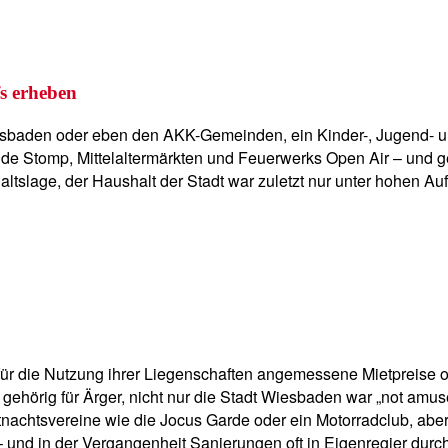
s erheben
esbaden oder eben den AKK-Gemeinden, ein Kinder-, Jugend- und
ide Stomp, Mittelaltermärkten und Feuerwerks Open Air – und ge
tslage, der Haushalt der Stadt war zuletzt nur unter hohen A
für die Nutzung ihrer Liegenschaften angemessene Mietpreise o
hörig für Ärger, nicht nur die Stadt Wiesbaden war „not amuse
astnachtsvereine wie die Jocus Garde oder ein Motorradclub, a
 und in der Vergangenheit Sanierungen oft in Eigenregier durch