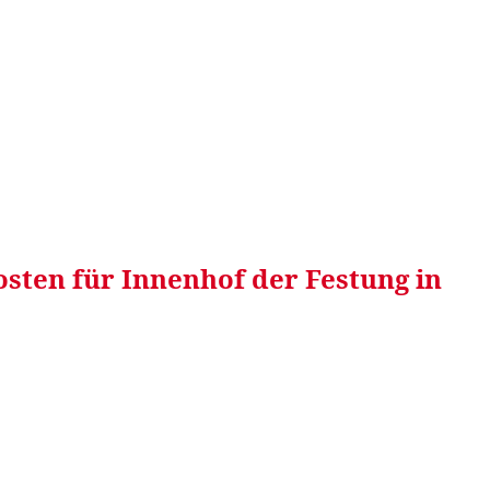
RRETEI&
WEIN&
SPONSORED&
WERBEN AUF
sten für Innenhof der Festung in