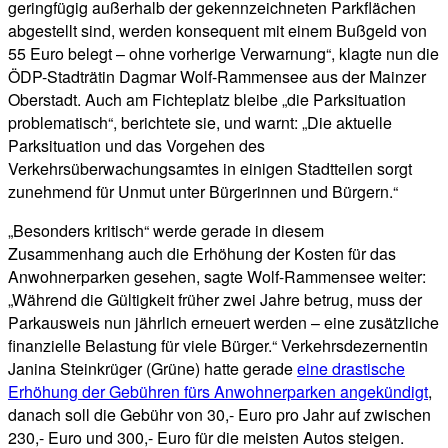
geringfügig außerhalb der gekennzeichneten Parkflächen
abgestellt sind, werden konsequent mit einem Bußgeld von
55 Euro belegt – ohne vorherige Verwarnung“, klagte nun die
ÖDP-Stadträtin Dagmar Wolf-Rammensee aus der Mainzer
Oberstadt. Auch am Fichteplatz bleibe „die Parksituation
problematisch“, berichtete sie, und warnt: „Die aktuelle
Parksituation und das Vorgehen des
Verkehrsüberwachungsamtes in einigen Stadtteilen sorgt
zunehmend für Unmut unter Bürgerinnen und Bürgern.“
„Besonders kritisch“ werde gerade in diesem
Zusammenhang auch die Erhöhung der Kosten für das
Anwohnerparken gesehen, sagte Wolf-Rammensee weiter:
„Während die Gültigkeit früher zwei Jahre betrug, muss der
Parkausweis nun jährlich erneuert werden – eine zusätzliche
finanzielle Belastung für viele Bürger.“ Verkehrsdezernentin
Janina Steinkrüger (Grüne) hatte gerade
eine drastische
Erhöhung der Gebühren fürs Anwohnerparken angekündigt
,
danach soll die Gebühr von 30,- Euro pro Jahr auf zwischen
230,- Euro und 300,- Euro für die meisten Autos steigen.