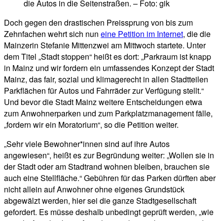
die Autos in die Seitenstraßen. – Foto: gik
Doch gegen den drastischen Preissprung von bis zum
Zehnfachen wehrt sich nun
eine Petition im Internet
, die die
Mainzerin Stefanie Mittenzwei am Mittwoch startete. Unter
dem Titel „Stadt stoppen“ heißt es dort: „Parkraum ist knapp
in Mainz und wir fordern ein umfassendes Konzept der Stadt
Mainz, das fair, sozial und klimagerecht in allen Stadtteilen
Parkflächen für Autos und Fahrräder zur Verfügung stellt.“
Und bevor die Stadt Mainz weitere Entscheidungen etwa
zum Anwohnerparken und zum Parkplatzmanagement fälle,
„fordern wir ein Moratorium“, so die Petition weiter.
„Sehr viele Bewohner*innen sind auf ihre Autos
angewiesen“, heißt es zur Begründung weiter: „Wollen sie in
der Stadt oder am Stadtrand wohnen bleiben, brauchen sie
auch eine Stellfläche.“ Gebühren für das Parken dürften aber
nicht allein auf Anwohner ohne eigenes Grundstück
abgewälzt werden, hier sei die ganze Stadtgesellschaft
gefordert. Es müsse deshalb unbedingt geprüft werden, „wie