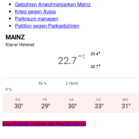
Gebühren Anwohnerparken Mainz
Krieg gegen Autos
Parkraum managen
Petition gegen Parkgebühren
MAINZ
Klarer Himmel
°
23.4
°
C
22.7
°
20.7
56 %
2.1kmh
0 %
DO.
FR.
SA.
SO.
MO.
30
°
29
°
30
°
33
°
31
°
Das Mainz&-Dossier zur Flut im Ahrtal