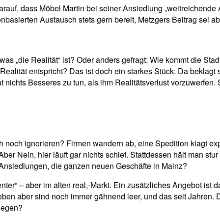
h darauf, dass Möbel Martin bei seiner Ansiedlung „weitreichen
enbasierten Austausch stets gern bereit, Metzgers Beitrag sei ab
was „die Realität“ ist? Oder anders gefragt: Wie kommt die St
ität entspricht? Das ist doch ein starkes Stück: Da beklagt s
nichts Besseres zu tun, als ihm Realitätsverlust vorzuwerfen. S
ich noch ignorieren? Firmen wandern ab, eine Spedition klagt e
er Nein, hier läuft gar nichts schief. Stattdessen hält man stur
n Ansiedlungen, die ganzen neuen Geschäfte in Mainz?
 – aber im alten real,-Markt. Ein zusätzliches Angebot ist das n
ben aber sind noch immer gähnend leer, und das seit Jahren. D
gegen?