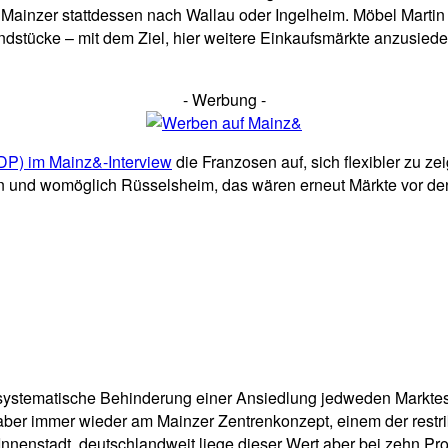
ie Mainzer stattdessen nach Wallau oder Ingelheim. Möbel Marti
tücke – mit dem Ziel, hier weitere Einkaufsmärkte anzusiedel
- Werbung -
FDP) im Mainz&-Interview
die Franzosen auf, sich flexibler zu ze
den und womöglich Rüsselsheim, das wären erneut Märkte vor de
sch systematische Behinderung einer Ansiedlung jedweden Markte
 aber immer wieder am Mainzer Zentrenkonzept, einem der restri
nnenstadt, deutschlandweit liege dieser Wert aber bei zehn Pro