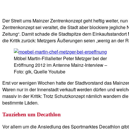
Facebook
Twitter
Telegram
WhatsA
Der Streit ums Mainzer Zentrenkonzept geht heftig weiter, nun
Zentrenkonzept sei veraltet, die Stadt aber blockiere jegliche
Zeitung“. Damit schade die Stadtspitze dem Einkaufsstandort 
die Kritik zurück: Metzgers Äußerungen seien „wenig an der Real
Möbel Martin-Filialleiter Peter Metzger bei der
Eröffnung 2012 im Antenne Mainz-Interview –
Foto: gik, Quelle Youtube
Erst vor wenigen Wochen hatte der Stadtvorstand das Mainze
Waren nur in der Innenstadt verkauft werden dürfen und welche
massiv in der Kritik: Trotz Schutzkonzept nämlich wandern d
bestimmte Läden.
Tauziehen um Decathlon
Vor allem um die Ansiedlung des Sportmarktes Decathlon gibt 