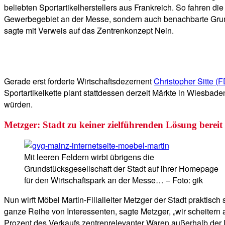
beliebten Sportartikelherstellers aus Frankreich. So fahren d
Gewerbegebiet an der Messe, sondern auch benachbarte Grunds
sagte mit Verweis auf das Zentrenkonzept Nein.
Gerade erst forderte Wirtschaftsdezernent
Christopher Sitte (
Sportartikelkette plant stattdessen derzeit Märkte in Wiesba
würden.
Metzger: Stadt zu keiner zielführenden Lösung bereit
Mit leeren Feldern wirbt übrigens die
Grundstücksgesellschaft der Stadt auf ihrer Homepage
für den Wirtschaftspark an der Messe… – Foto: gik
Nun wirft Möbel Martin-Filialleiter Metzger der Stadt prakti
ganze Reihe von Interessenten, sagte Metzger, „wir scheitern
Prozent des Verkaufs zentrenrelevanter Waren außerhalb der I