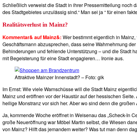
Schließlich verweist die Stadt in ihrer Pressemitteilung noc
des Stadtgebietes unzulässig sind.“ Man sei ja “ für einen fakt
Realitätsverlust in Mainz?
Kommentar& auf Mainz&:
Wer bestimmt eigentlich in Mainz, 
Geschäftsmann abzusprechen, dass seine Wahrnehmung der Real
Behinderungen und fehlende Unterstützung – und die Stadt hat 
mit Begeisterung für eine Stadt engagieren… Ironie aus.
Attraktive Mainzer Innenstadt? – Foto: gik
Im Ernst: Wie viele Warnschüsse will die Stadt Mainz eigentl
Mainz und eröffnen vor der Haustür auf der hessischen Seite. Ab
heilige Monstranz vor sich her. Aber wo sind denn die große
Ja, kommende Woche eröffnet in Weisenau das „Scheck-In Center“
große Neueröffnung war Möbel Martin selbst, die Wiesen dane
von Mainz? Hilft das jemandem weiter? Was tut man denn da