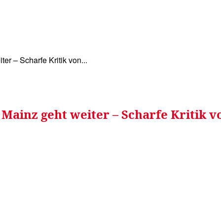
WISSEN&
VERKEHR&
FLUT AHRTAL&
NA
er – Scharfe Kritik von...
 Mainz geht weiter – Scharfe Kritik 