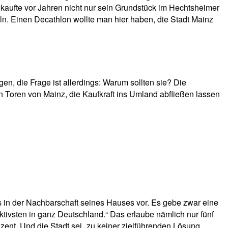
n kaufte vor Jahren nicht nur sein Grundstück im Hechtsheimer
n. Einen Decathlon wollte man hier haben, die Stadt Mainz
igen, die Frage ist allerdings: Warum sollten sie? Die
n Toren von Mainz, die Kaufkraft ins Umland abfließen lassen
s in der Nachbarschaft seines Hauses vor. Es gebe zwar eine
ktivsten in ganz Deutschland.“ Das erlaube nämlich nur fünf
zent. Und die Stadt sei „zu keiner zielführenden Lösung