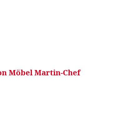
RRETEI&
WEIN&
SPONSORED&
WERBEN AUF
von Möbel Martin-Chef