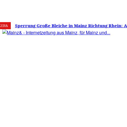
7. August 2026
Mainz
C
24.8
Sperrung Große Bleiche in Mainz Richtung Rhein: 
KER&
verwirrt, Mainzer stinksauer – Haben die Mainzer 
gestimmt?