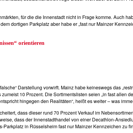
märkten, für die die Innenstadt nicht in Frage komme. Auch ha
f dem dortigen Parkplatz aber habe er „fast nur Mainzer Kennze
nissen“ orientieren
 falsche“ Darstellung vorwirft. Mainz habe keineswegs das „rest
umeist 10 Prozent. Die Sortimentslisten seien „in fast allen de
entspricht hingegen den Realitäten“, heißt es weiter – was imm
heitert, dass dieser rund 70 Prozent Verkauf im Nebensortimen
weise, dass der Innenstadthandel von einer Decathlon-Ansiedlu
-Parkplatz in Rüsselsheim fast nur Mainzer Kennzeichen zu fin