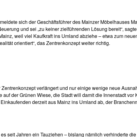
pp
Email
Drucken
 meldete sich der Geschäftsführer des Mainzer Möbelhauses Marti
 Neuerung und sei „zu keiner zielführenden Lösung bereit“, sagt
Mainz, weil viel Kaufkraft ins Umland abziehe – etwa zum neue
ität orientiert“, das Zentrenkonzept weiter richtig.
r Zentrenkonzept verlängert und nur einige wenige neue Ausna
 auf der Grünen Wiese, die Stadt will damit die Innenstadt vor 
ie Einkaufenden derzeit aus Mainz ins Umland ab, der Branchenm
es seit Jahren ein Tauziehen – bislang nämlich verhinderte di