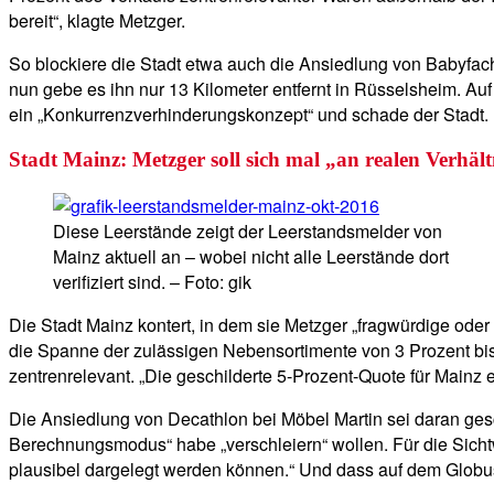
bereit“, klagte Metzger.
So blockiere die Stadt etwa auch die Ansiedlung von Babyfach
nun gebe es ihn nur 13 Kilometer entfernt in Rüsselsheim. Au
ein „Konkurrenzverhinderungskonzept“ und schade der Stadt.
Stadt Mainz: Metzger soll sich mal „an realen Verhält
Diese Leerstände zeigt der Leerstandsmelder von
Mainz aktuell an – wobei nicht alle Leerstände dort
verifiziert sind. – Foto: gik
Die Stadt Mainz kontert, in dem sie Metzger „fragwürdige oder
die Spanne der zulässigen Nebensortimente von 3 Prozent bis z
zentrenrelevant. „Die geschilderte 5-Prozent-Quote für Mainz 
Die Ansiedlung von Decathlon bei Möbel Martin sei daran gesc
Berechnungsmodus“ habe „verschleiern“ wollen. Für die Sicht
plausibel dargelegt werden können.“ Und dass auf dem Globus