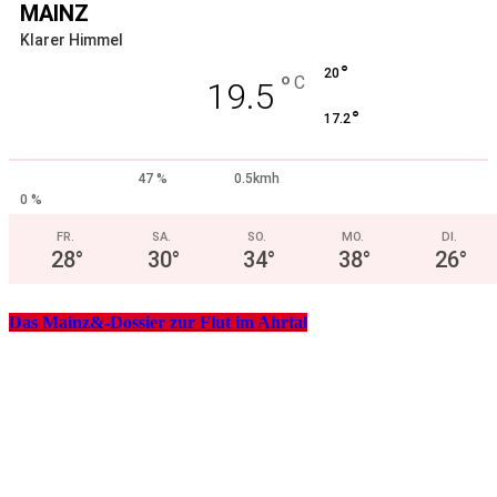
MAINZ
Klarer Himmel
°
20
°
C
19.5
°
17.2
47 %
0.5kmh
0 %
FR.
SA.
SO.
MO.
DI.
28
°
30
°
34
°
38
°
26
°
Das Mainz&-Dossier zur Flut im Ahrtal