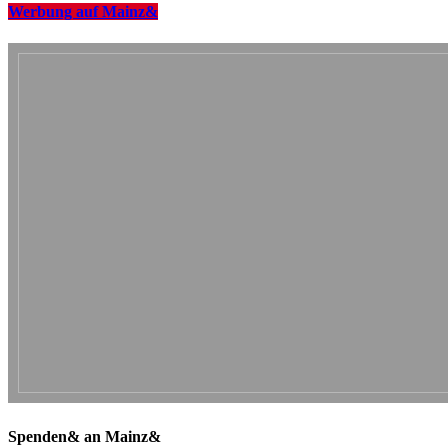
Werbung auf Mainz&
Spenden& an Mainz&