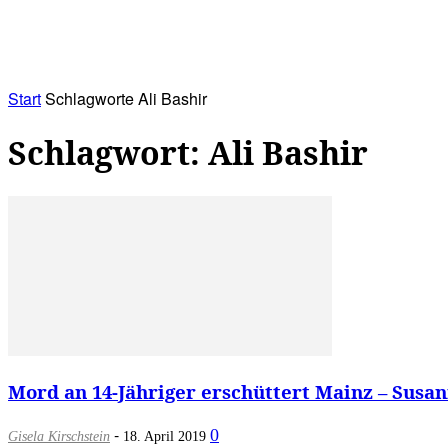
RATHAUS&
ALLES&
MITGLIEDSKONTO
Start
Schlagworte
Ali Bashir
Schlagwort: Ali Bashir
Mord an 14-Jähriger erschüttert Mainz – Susa
-
0
Gisela Kirschstein
18. April 2019