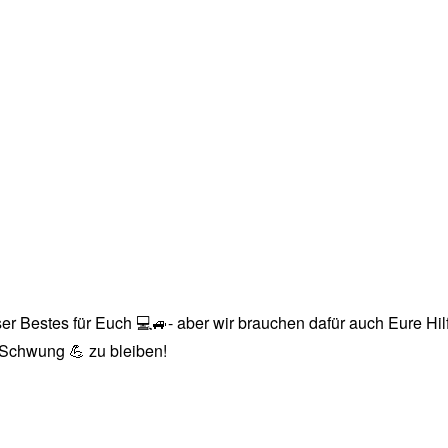
r Bestes für Euch 💻🚙- aber wir brauchen dafür auch Eure Hilfe
n Schwung 💪 zu bleiben!