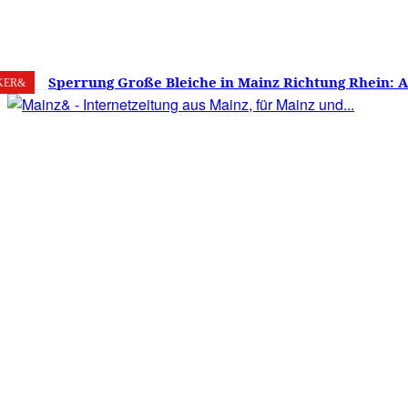
9. August 2026
Mainz
C
28.9
Sperrung Große Bleiche in Mainz Richtung Rhein: 
KER&
verwirrt, Mainzer stinksauer – Haben die Mainzer 
gestimmt?