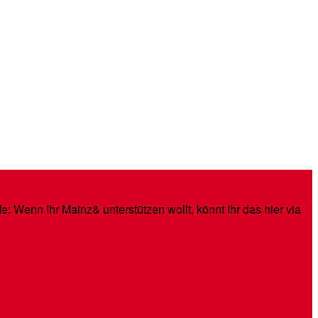
: Wenn Ihr Mainz& unterstützen wollt, könnt Ihr das hier via