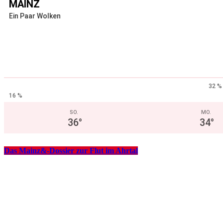
MAINZ
Ein Paar Wolken
32 %
16 %
SO.
MO.
36
°
34
°
Das Mainz&-Dossier zur Flut im Ahrtal