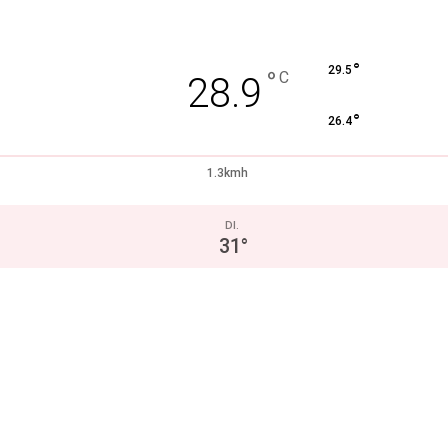
°
29.5
°
C
28.9
°
26.4
1.3kmh
DI.
31
°