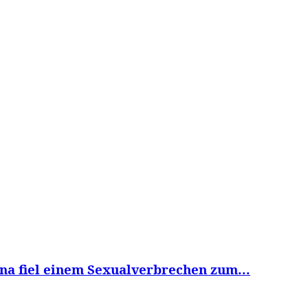
WISSEN&
VERKEHR&
FLUT AHRTAL&
NA
nna fiel einem Sexualverbrechen zum...