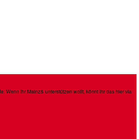
: Wenn Ihr Mainz& unterstützen wollt, könnt Ihr das hier via