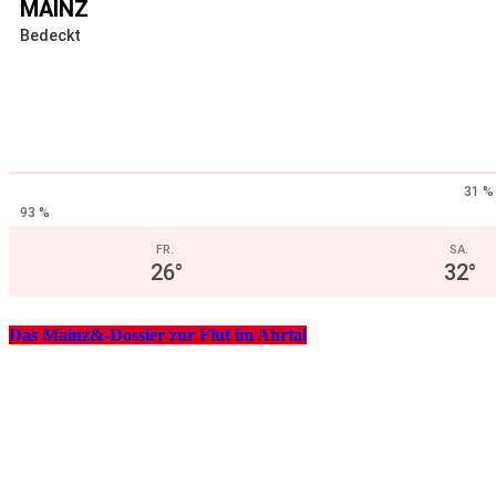
MAINZ
Bedeckt
31 %
93 %
FR.
SA.
26
°
32
°
Das Mainz&-Dossier zur Flut im Ahrtal