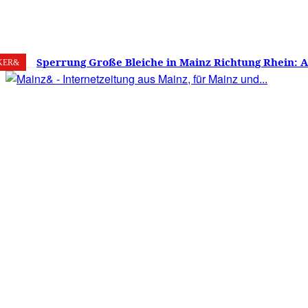
7. August 2026
Mainz
C
25.6
Sperrung Große Bleiche in Mainz Richtung Rhein: 
KER&
verwirrt, Mainzer stinksauer – Haben die Mainzer 
gestimmt?