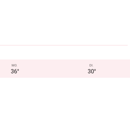
MO.
DI.
36
°
30
°