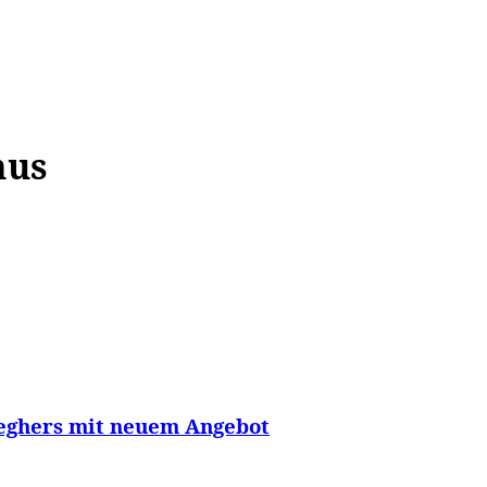
WISSEN&
VERKEHR&
FLUT AHRTAL&
NA
mus
Seghers mit neuem Angebot