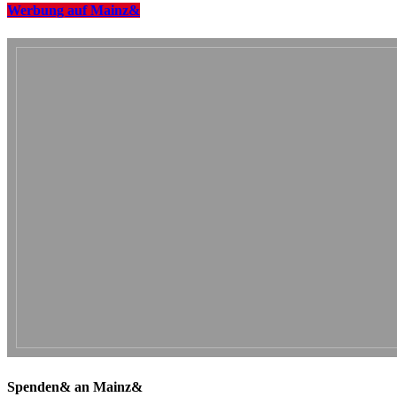
Werbung auf Mainz&
Spenden& an Mainz&