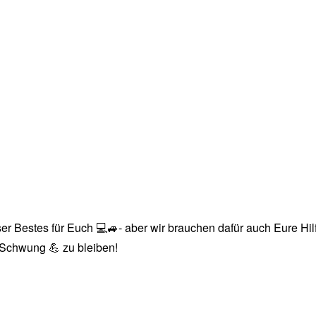
r Bestes für Euch 💻🚙- aber wir brauchen dafür auch Eure Hilfe
n Schwung 💪 zu bleiben!