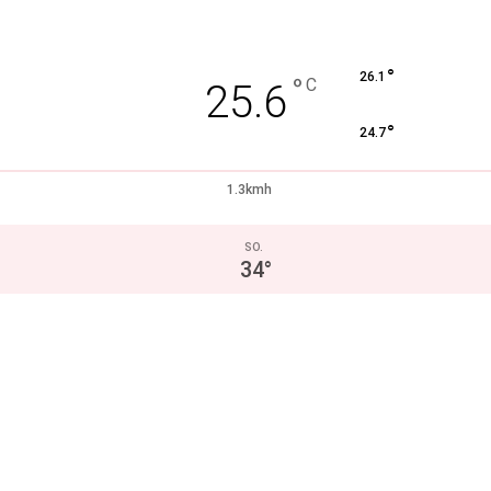
°
26.1
°
C
25.6
°
24.7
1.3kmh
SO.
34
°