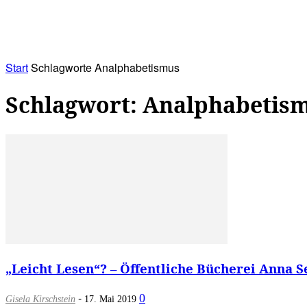
RATHAUS&
ALLES&
MITGLIEDSKONTO
Start
Schlagworte
Analphabetismus
Schlagwort: Analphabetis
„Leicht Lesen“? – Öffentliche Bücherei Anna 
-
0
Gisela Kirschstein
17. Mai 2019