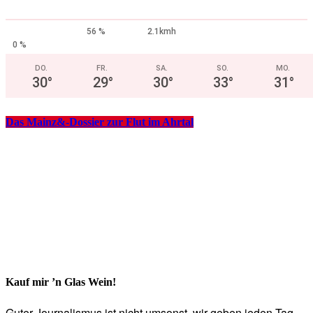
56 %
2.1kmh
0 %
DO.
FR.
SA.
SO.
MO.
30
°
29
°
30
°
33
°
31
°
Das Mainz&-Dossier zur Flut im Ahrtal
Kauf mir ’n Glas Wein!
Guter Journalismus ist nicht umsonst, wir geben jeden Tag