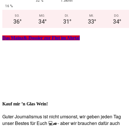
32 %
1.3kmh
16 %
SO.
MO.
DI.
MI.
DO.
36
°
34
°
31
°
33
°
34
°
Das Mainz&-Dossier zur Flut im Ahrtal
Kauf mir ’n Glas Wein!
Guter Journalismus ist nicht umsonst, wir geben jeden Tag
unser Bestes für Euch 💻🚙- aber wir brauchen dafür auch