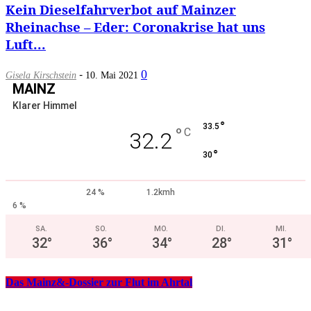
Kein Dieselfahrverbot auf Mainzer
Rheinachse – Eder: Coronakrise hat uns
Luft...
-
0
Gisela Kirschstein
10. Mai 2021
MAINZ
Klarer Himmel
°
33.5
°
C
32.2
°
30
24 %
1.2kmh
6 %
SA.
SO.
MO.
DI.
MI.
32
°
36
°
34
°
28
°
31
°
Das Mainz&-Dossier zur Flut im Ahrtal