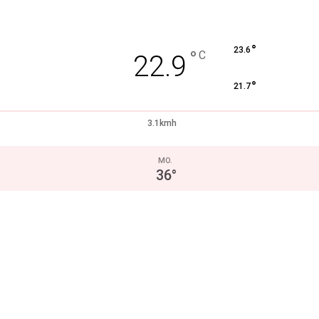
°
23.6
°
C
22.9
°
21.7
3.1kmh
MO.
36
°