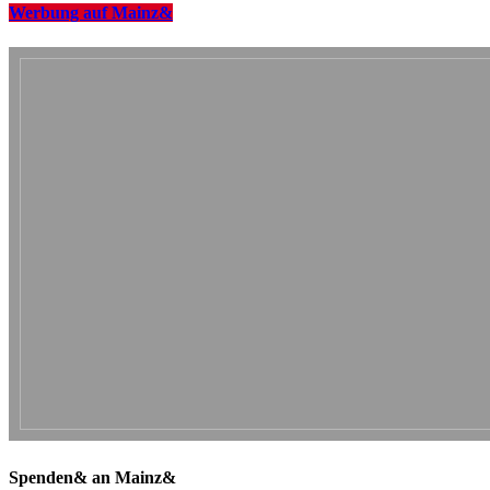
Werbung auf Mainz&
Spenden& an Mainz&