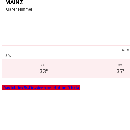
MAINZ
Klarer Himmel
49 %
2 %
SA.
SO.
33
°
37
°
Das Mainz&-Dossier zur Flut im Ahrtal