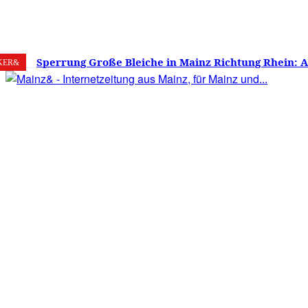
8. August 2026
Mainz
C
22.9
Sperrung Große Bleiche in Mainz Richtung Rhein: 
KER&
verwirrt, Mainzer stinksauer – Haben die Mainzer 
gestimmt?