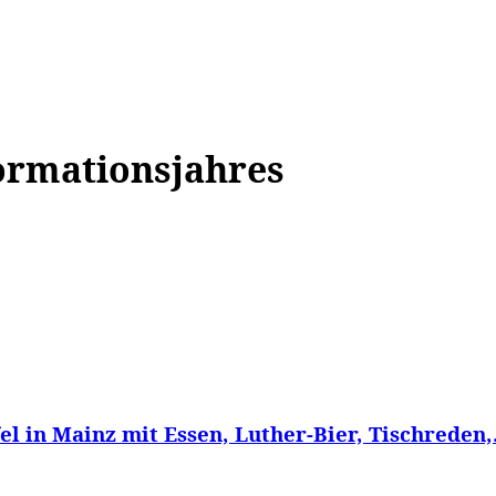
WISSEN&
VERKEHR&
FLUT AHRTAL&
NA
formationsjahres
l in Mainz mit Essen, Luther-Bier, Tischreden,.