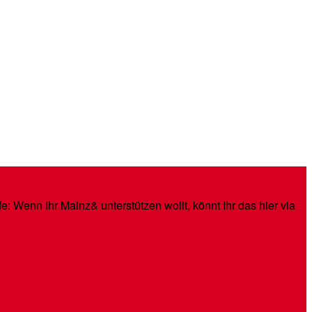
: Wenn Ihr Mainz& unterstützen wollt, könnt Ihr das hier via