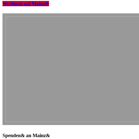
Werbung auf Mainz&
Spenden& an Mainz&