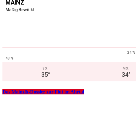
MAINZ
Mäßig Bewölkt
24 %
43 %
SO.
MO.
35
°
34
°
Das Mainz&-Dossier zur Flut im Ahrtal