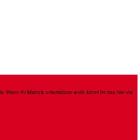
: Wenn Ihr Mainz& unterstützen wollt, könnt Ihr das hier via