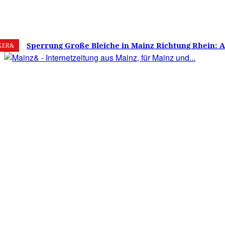
9. August 2026
Mainz
C
34.1
Sperrung Große Bleiche in Mainz Richtung Rhein: 
KER&
verwirrt, Mainzer stinksauer – Haben die Mainzer 
gestimmt?