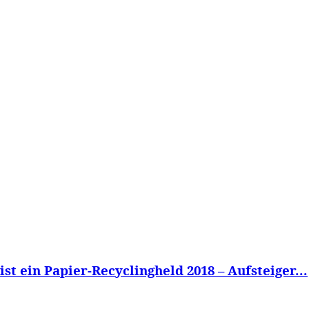
WISSEN&
VERKEHR&
FLUT AHRTAL&
NA
t ein Papier-Recyclingheld 2018 – Aufsteiger...