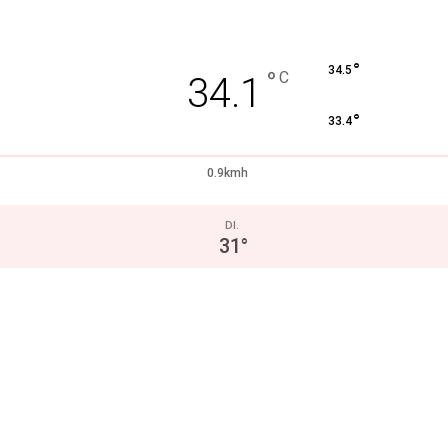
°
34.5
°
C
34.1
°
33.4
0.9kmh
DI.
31
°