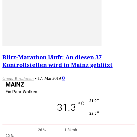
Blitz-Marathon läuft: An diesen 37
Kontrollstellen wird in Mainz geblitzt
-
0
Gisela Kirschstein
17. Mai 2019
MAINZ
Ein Paar Wolken
°
31.9
°
C
31.3
°
29.5
26 %
1.8kmh
20 %