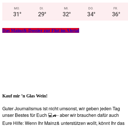
MO.
DI.
MI.
DO.
FR.
31
°
29
°
32
°
34
°
36
°
Das Mainz&-Dossier zur Flut im Ahrtal
Kauf mir ’n Glas Wein!
Guter Journalismus ist nicht umsonst, wir geben jeden Tag
unser Bestes für Euch 💻🚙- aber wir brauchen dafür auch
Eure Hilfe: Wenn Ihr Mainz& unterstützen wollt, könnt Ihr das