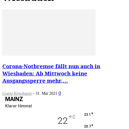
Corona-Notbremse fällt nun auch in
Wiesbaden: Ab Mittwoch keine
Ausgangssperre mehr,...
-
0
Gisela Kirschstein
31. Mai 2021
MAINZ
Klarer Himmel
°
23.1
°
C
22
°
20.7