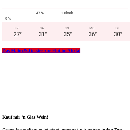
47 %
1.8kmh
0 %
FR.
SA.
SO.
MO.
DI.
27
°
31
°
35
°
36
°
30
°
Das Mainz&-Dossier zur Flut im Ahrtal
Kauf mir ’n Glas Wein!
Guter Journalismus ist nicht umsonst, wir geben jeden Tag