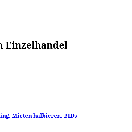
WISSEN&
VERKEHR&
FLUT AHRTAL&
NA
m Einzelhandel
ing, Mieten halbieren, BIDs