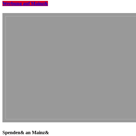
Werbung auf Mainz&
Spenden& an Mainz&