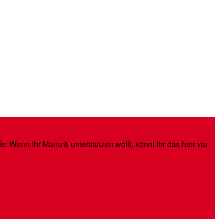
: Wenn Ihr Mainz& unterstützen wollt, könnt Ihr das hier via