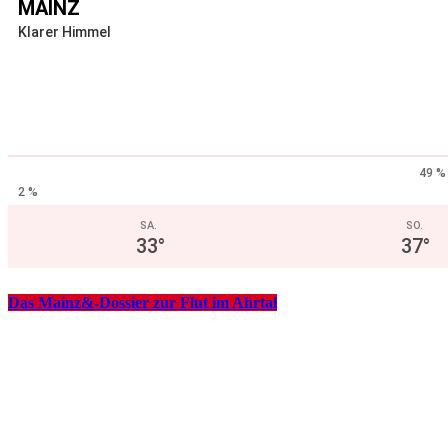
MAINZ
Klarer Himmel
49 %
2 %
SA.
SO.
33
°
37
°
Das Mainz&-Dossier zur Flut im Ahrtal