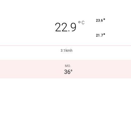
°
23.6
°
C
22.9
°
21.7
3.1kmh
MO.
36
°