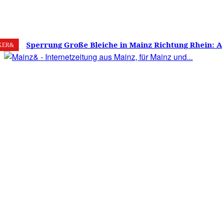
8. August 2026
Mainz
C
22.9
Sperrung Große Bleiche in Mainz Richtung Rhein: 
KER&
verwirrt, Mainzer stinksauer – Haben die Mainzer 
gestimmt?