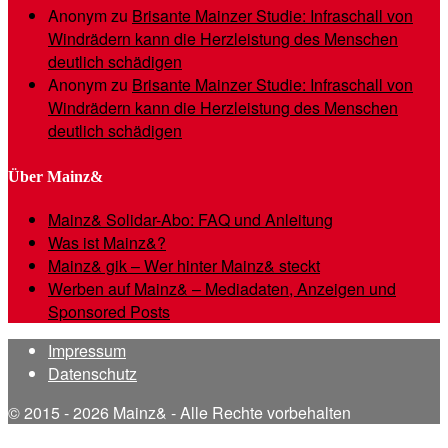
Anonym
zu
Brisante Mainzer Studie: Infraschall von
Windrädern kann die Herzleistung des Menschen
deutlich schädigen
Anonym
zu
Brisante Mainzer Studie: Infraschall von
Windrädern kann die Herzleistung des Menschen
deutlich schädigen
Über Mainz&
Mainz& Solidar-Abo: FAQ und Anleitung
Was ist Mainz&?
Mainz& gik – Wer hinter Mainz& steckt
Werben auf Mainz& – Mediadaten, Anzeigen und
Sponsored Posts
Impressum
Datenschutz
© 2015 - 2026 Mainz& - Alle Rechte vorbehalten