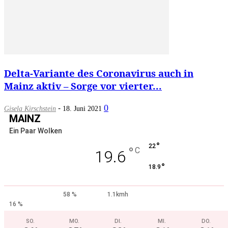
Delta-Variante des Coronavirus auch in
Mainz aktiv – Sorge vor vierter...
-
0
Gisela Kirschstein
18. Juni 2021
MAINZ
Ein Paar Wolken
°
22
°
C
19.6
°
18.9
58 %
1.1kmh
16 %
SO.
MO.
DI.
MI.
DO.