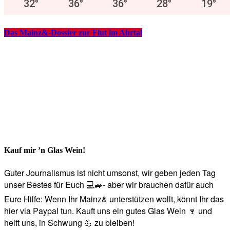
32
°
36
°
36
°
28
°
19
°
Das Mainz&-Dossier zur Flut im Ahrtal
Kauf mir ’n Glas Wein!
Guter Journalismus ist nicht umsonst, wir geben jeden Tag
unser Bestes für Euch 💻🚙- aber wir brauchen dafür auch
Eure Hilfe: Wenn Ihr Mainz& unterstützen wollt, könnt Ihr das
hier via Paypal tun. Kauft uns ein gutes Glas Wein 🍷 und
helft uns, in Schwung 💪 zu bleiben!