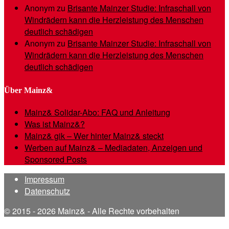
Anonym
zu
Brisante Mainzer Studie: Infraschall von
Windrädern kann die Herzleistung des Menschen
deutlich schädigen
Anonym
zu
Brisante Mainzer Studie: Infraschall von
Windrädern kann die Herzleistung des Menschen
deutlich schädigen
Über Mainz&
Mainz& Solidar-Abo: FAQ und Anleitung
Was ist Mainz&?
Mainz& gik – Wer hinter Mainz& steckt
Werben auf Mainz& – Mediadaten, Anzeigen und
Sponsored Posts
Impressum
Datenschutz
© 2015 - 2026 Mainz& - Alle Rechte vorbehalten