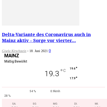
Delta-Variante des Coronavirus auch in
Mainz aktiv – Sorge vor vierter...
-
0
Gisela Kirschstein
18. Juni 2021
MAINZ
Mäßig Bewölkt
°
19.6
°
C
19.3
°
17.9
54 %
0.9kmh
28 %
SA.
SO.
MO.
DI.
MI.