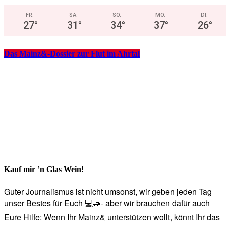
FR.
SA.
SO.
MO.
DI.
27
°
31
°
34
°
37
°
26
°
Das Mainz&-Dossier zur Flut im Ahrtal
Kauf mir ’n Glas Wein!
Guter Journalismus ist nicht umsonst, wir geben jeden Tag
unser Bestes für Euch 💻🚙- aber wir brauchen dafür auch
Eure Hilfe: Wenn Ihr Mainz& unterstützen wollt, könnt Ihr das