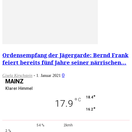
Ordensempfang der Jägergarde: Bernd Frank
feiert bereits fünf Jahre seiner närrischen...
-
0
Gisela Kirschstein
1. Januar 2021
MAINZ
Klarer Himmel
°
18.4
°
C
17.9
°
16.2
54 %
2kmh
2 %