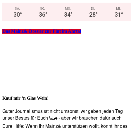
SA.
SO.
MO.
DI.
MI.
30
°
36
°
34
°
28
°
31
°
Das Mainz&-Dossier zur Flut im Ahrtal
Kauf mir ’n Glas Wein!
Guter Journalismus ist nicht umsonst, wir geben jeden Tag
unser Bestes für Euch 💻🚙- aber wir brauchen dafür auch
Eure Hilfe: Wenn Ihr Mainz& unterstützen wollt, könnt Ihr das