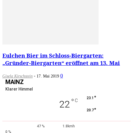
Eulchen Bier im Schloss-Biergarten:
„Gründer-Biergarten“ eröffnet am 13. Mai
-
0
Gisela Kirschstein
17. Mai 2019
MAINZ
Klarer Himmel
°
23.1
°
C
22
°
20.7
47 %
1.8kmh
0 %