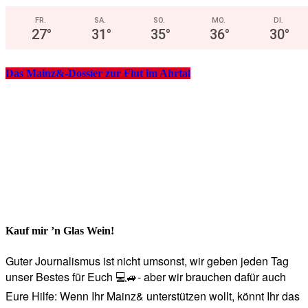
FR.
SA.
SO.
MO.
DI.
27
°
31
°
35
°
36
°
30
°
Das Mainz&-Dossier zur Flut im Ahrtal
Kauf mir ’n Glas Wein!
Guter Journalismus ist nicht umsonst, wir geben jeden Tag
unser Bestes für Euch 💻🚙- aber wir brauchen dafür auch
Eure Hilfe: Wenn Ihr Mainz& unterstützen wollt, könnt Ihr das