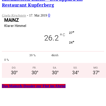
Restaurant Kupferberg
-
0
Gisela Kirschstein
17. Mai 2019
MAINZ
Klarer Himmel
°
27
°
C
26.2
°
24
39 %
4kmh
0 %
DO.
FR.
SA.
SO.
MO.
30
°
30
°
30
°
34
°
37
°
Das Mainz&-Dossier zur Flut im Ahrtal