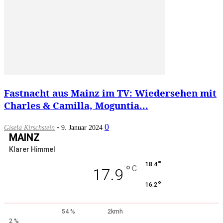
Fastnacht aus Mainz im TV: Wiedersehen mit
Charles & Camilla, Moguntia...
-
0
Gisela Kirschstein
9. Januar 2024
MAINZ
Klarer Himmel
°
18.4
°
C
17.9
°
16.2
54 %
2kmh
2 %