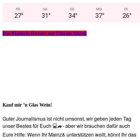
FR.
SA.
SO.
MO.
DI.
27
°
31
°
34
°
37
°
26
°
Das Mainz&-Dossier zur Flut im Ahrtal
Kauf mir ’n Glas Wein!
Guter Journalismus ist nicht umsonst, wir geben jeden Tag
unser Bestes für Euch 💻🚙- aber wir brauchen dafür auch
Eure Hilfe: Wenn Ihr Mainz& unterstützen wollt, könnt Ihr das