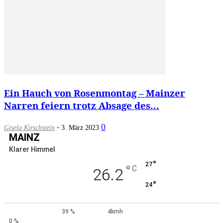
Ein Hauch von Rosenmontag – Mainzer
Narren feiern trotz Absage des...
-
0
Gisela Kirschstein
3. März 2023
MAINZ
Klarer Himmel
°
27
°
C
26.2
°
24
39 %
4kmh
0 %