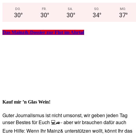
DO.
FR.
SA.
SO.
MO.
30
°
30
°
30
°
34
°
37
°
Das Mainz&-Dossier zur Flut im Ahrtal
Kauf mir ’n Glas Wein!
Guter Journalismus ist nicht umsonst, wir geben jeden Tag
unser Bestes für Euch 💻🚙- aber wir brauchen dafür auch
Eure Hilfe: Wenn Ihr Mainz& unterstützen wollt, könnt Ihr das