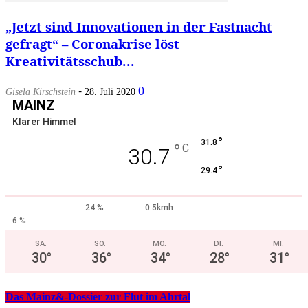
„Jetzt sind Innovationen in der Fastnacht
gefragt“ – Coronakrise löst
Kreativitätsschub...
-
0
Gisela Kirschstein
28. Juli 2020
MAINZ
Klarer Himmel
°
31.8
°
C
30.7
°
29.4
24 %
0.5kmh
6 %
SA.
SO.
MO.
DI.
MI.
30
°
36
°
34
°
28
°
31
°
Das Mainz&-Dossier zur Flut im Ahrtal