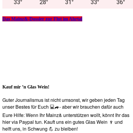
33
°
28
°
31
°
33
°
36
°
Das Mainz&-Dossier zur Flut im Ahrtal
Kauf mir ’n Glas Wein!
Guter Journalismus ist nicht umsonst, wir geben jeden Tag
unser Bestes für Euch 💻🚙- aber wir brauchen dafür auch
Eure Hilfe: Wenn Ihr Mainz& unterstützen wollt, könnt Ihr das
hier via Paypal tun. Kauft uns ein gutes Glas Wein 🍷 und
helft uns, in Schwung 💪 zu bleiben!