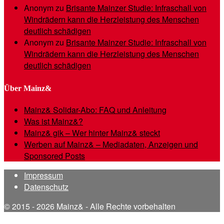
Anonym
zu
Brisante Mainzer Studie: Infraschall von
Windrädern kann die Herzleistung des Menschen
deutlich schädigen
Anonym
zu
Brisante Mainzer Studie: Infraschall von
Windrädern kann die Herzleistung des Menschen
deutlich schädigen
Über Mainz&
Mainz& Solidar-Abo: FAQ und Anleitung
Was ist Mainz&?
Mainz& gik – Wer hinter Mainz& steckt
Werben auf Mainz& – Mediadaten, Anzeigen und
Sponsored Posts
Impressum
Datenschutz
© 2015 - 2026 Mainz& - Alle Rechte vorbehalten