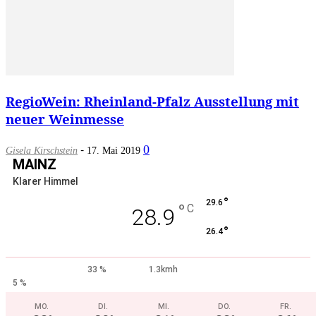
RegioWein: Rheinland-Pfalz Ausstellung mit
neuer Weinmesse
-
0
Gisela Kirschstein
17. Mai 2019
MAINZ
Klarer Himmel
°
29.6
°
C
28.9
°
26.4
33 %
1.3kmh
5 %
MO.
DI.
MI.
DO.
FR.