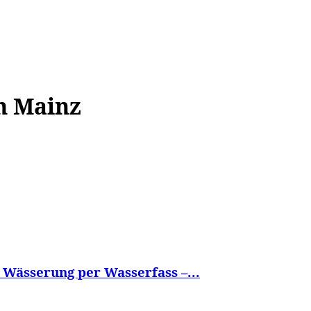
WISSEN&
VERKEHR&
FLUT AHRTAL&
NA
n Mainz
Wässerung per Wasserfass –...