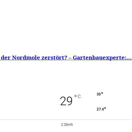
 der Nordmole zerstört? – Gartenbauexperte:...
°
30
°
C
29
°
27.4
2.2kmh