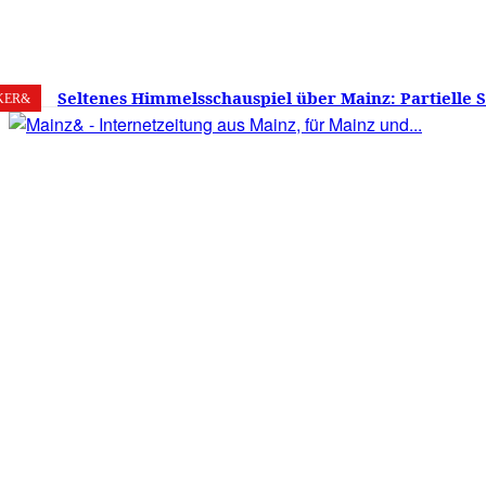
6. August 2026
Mainz
C
29
Seltenes Himmelsschauspiel über Mainz: Partielle 
KER&
am 12. August 2026 – Sonne zu etwa 88 Prozent verd