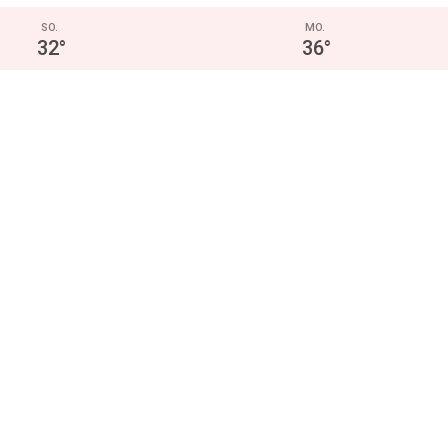
SO.
MO.
32
°
36
°