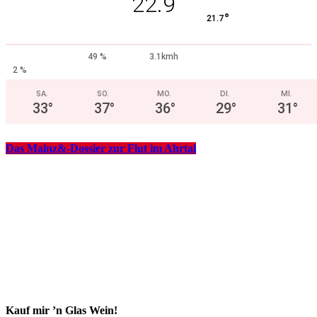
22.9
°
21.7
49 %
3.1kmh
2 %
SA.
SO.
MO.
DI.
MI.
33
°
37
°
36
°
29
°
31
°
Das Mainz&-Dossier zur Flut im Ahrtal
Kauf mir ’n Glas Wein!