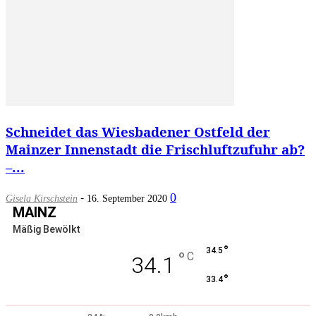
Schneidet das Wiesbadener Ostfeld der
Mainzer Innenstadt die Frischluftzufuhr ab?
–...
-
0
Gisela Kirschstein
16. September 2020
MAINZ
Mäßig Bewölkt
°
34.5
°
C
34.1
°
33.4