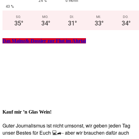
24 %
0.9kmh
43 %
SO.
MO.
DI.
MI.
DO.
35
°
34
°
31
°
33
°
34
°
Das Mainz&-Dossier zur Flut im Ahrtal
Kauf mir ’n Glas Wein!
Guter Journalismus ist nicht umsonst, wir geben jeden Tag
unser Bestes für Euch 💻🚙- aber wir brauchen dafür auch