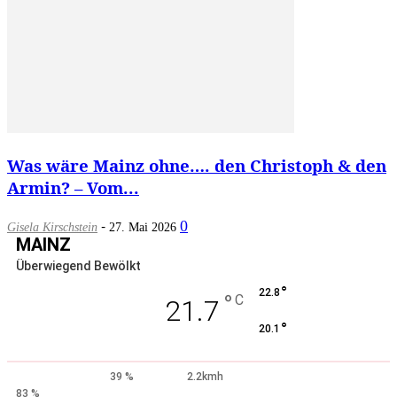
Was wäre Mainz ohne…. den Christoph & den
Armin? – Vom...
-
0
Gisela Kirschstein
27. Mai 2026
MAINZ
Überwiegend Bewölkt
°
22.8
°
C
21.7
°
20.1
39 %
2.2kmh
83 %