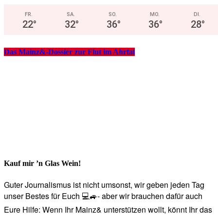
FR.
SA.
SO.
MO.
DI.
22
°
32
°
36
°
36
°
28
°
Das Mainz&-Dossier zur Flut im Ahrtal
Kauf mir ’n Glas Wein!
Guter Journalismus ist nicht umsonst, wir geben jeden Tag
unser Bestes für Euch 💻🚙- aber wir brauchen dafür auch
Eure Hilfe: Wenn Ihr Mainz& unterstützen wollt, könnt Ihr das