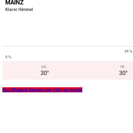
MAINZ
Klarer Himmel
39 %
0 %
DO.
FR.
30
°
30
°
Das Mainz&-Dossier zur Flut im Ahrtal