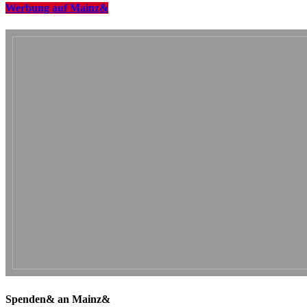
Werbung auf Mainz&
Spenden& an Mainz&