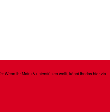
: Wenn Ihr Mainz& unterstützen wollt, könnt Ihr das hier via