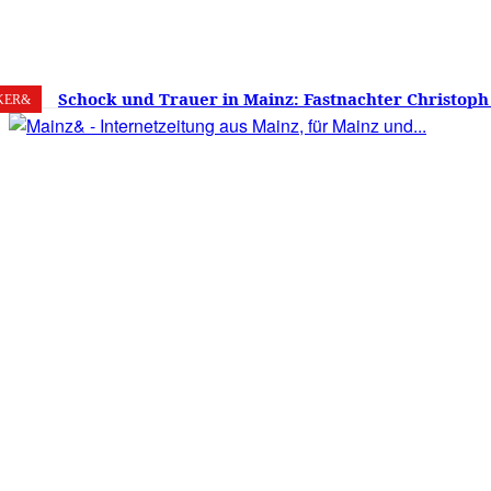
6. August 2026
Mainz
C
26.2
Schock und Trauer in Mainz: Fastnachter Christoph
KER&
60 Jahren gestorben – Was ist die Fastnacht ohne…?