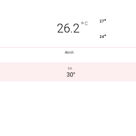
°
27
°
C
26.2
°
24
4kmh
SA.
30
°