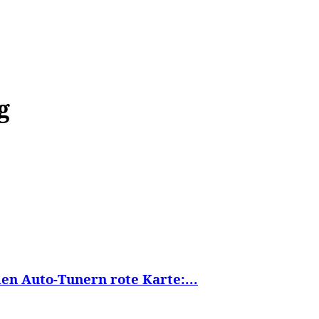
WISSEN&
VERKEHR&
FLUT AHRTAL&
NA
g
len Auto-Tunern rote Karte:...