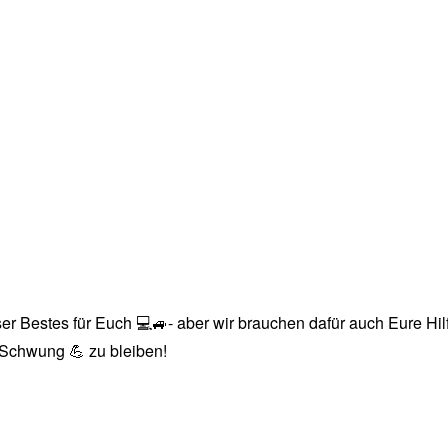
r Bestes für Euch 💻🚙- aber wir brauchen dafür auch Eure Hilfe
n Schwung 💪 zu bleiben!