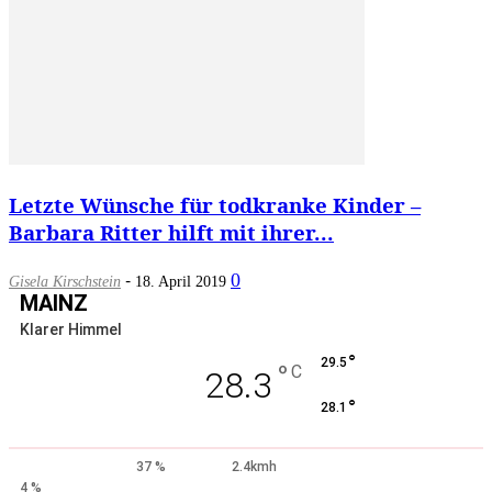
Letzte Wünsche für todkranke Kinder –
Barbara Ritter hilft mit ihrer...
-
0
Gisela Kirschstein
18. April 2019
MAINZ
Klarer Himmel
°
29.5
°
C
28.3
°
28.1
37 %
2.4kmh
4 %