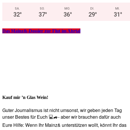
SA.
SO.
MO.
DI.
MI.
32
°
37
°
36
°
29
°
31
°
Das Mainz&-Dossier zur Flut im Ahrtal
Kauf mir ’n Glas Wein!
Guter Journalismus ist nicht umsonst, wir geben jeden Tag
unser Bestes für Euch 💻🚙- aber wir brauchen dafür auch
Eure Hilfe: Wenn Ihr Mainz& unterstützen wollt, könnt Ihr das