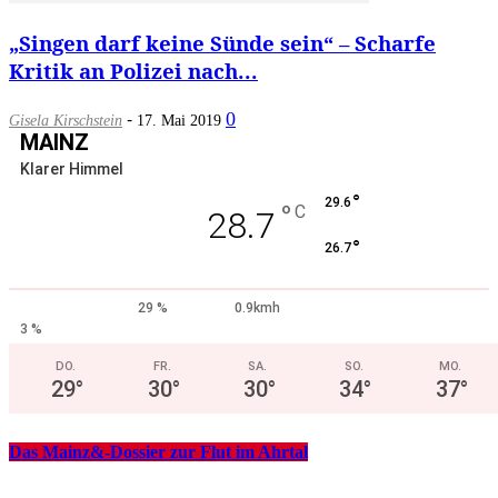
„Singen darf keine Sünde sein“ – Scharfe
Kritik an Polizei nach...
-
0
Gisela Kirschstein
17. Mai 2019
MAINZ
Klarer Himmel
°
29.6
°
C
28.7
°
26.7
29 %
0.9kmh
3 %
DO.
FR.
SA.
SO.
MO.
29
°
30
°
30
°
34
°
37
°
Das Mainz&-Dossier zur Flut im Ahrtal