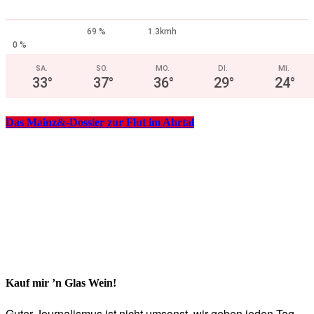
69 %
1.3kmh
0 %
SA.
SO.
MO.
DI.
MI.
33
°
37
°
36
°
29
°
24
°
Das Mainz&-Dossier zur Flut im Ahrtal
Kauf mir ’n Glas Wein!
Guter Journalismus ist nicht umsonst, wir geben jeden Tag