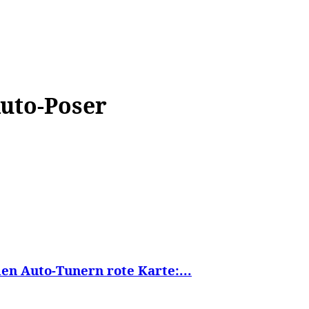
WISSEN&
VERKEHR&
FLUT AHRTAL&
NA
uto-Poser
len Auto-Tunern rote Karte:...