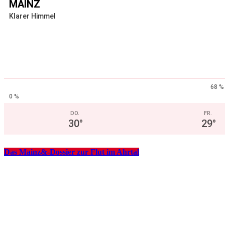
MAINZ
Klarer Himmel
68 %
0 %
DO.
FR.
30
°
29
°
Das Mainz&-Dossier zur Flut im Ahrtal