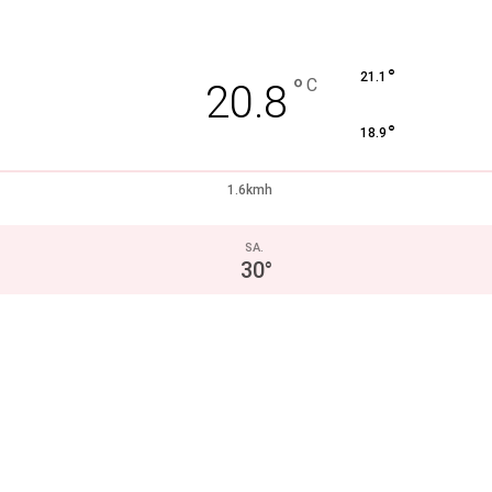
°
21.1
°
C
20.8
°
18.9
1.6kmh
SA.
30
°