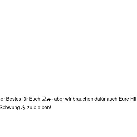
r Bestes für Euch 💻🚙- aber wir brauchen dafür auch Eure Hilfe
n Schwung 💪 zu bleiben!