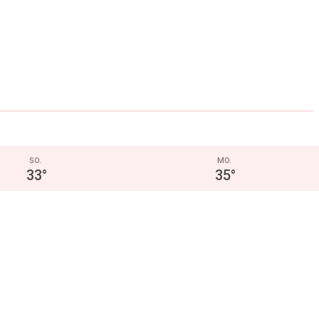
SO.
MO.
33
°
35
°