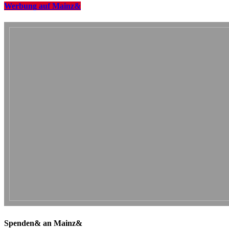
Werbung auf Mainz&
Spenden& an Mainz&