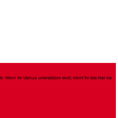
: Wenn Ihr Mainz& unterstützen wollt, könnt Ihr das hier via