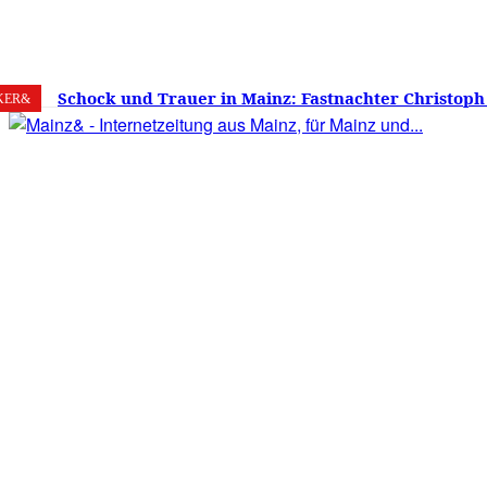
6. August 2026
Mainz
C
20.8
Schock und Trauer in Mainz: Fastnachter Christoph
KER&
60 Jahren gestorben – Was ist die Fastnacht ohne…?