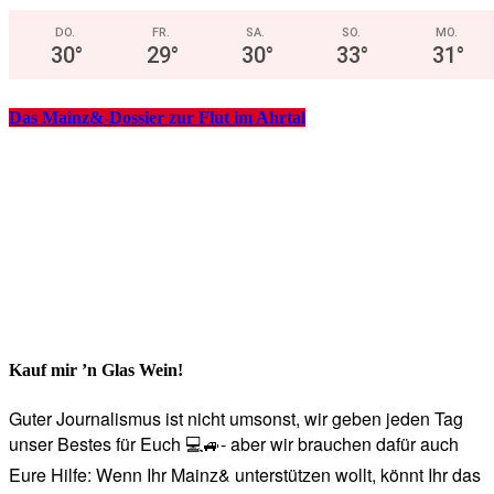
DO.
FR.
SA.
SO.
MO.
30
°
29
°
30
°
33
°
31
°
Das Mainz&-Dossier zur Flut im Ahrtal
Kauf mir ’n Glas Wein!
Guter Journalismus ist nicht umsonst, wir geben jeden Tag
unser Bestes für Euch 💻🚙- aber wir brauchen dafür auch
Eure Hilfe: Wenn Ihr Mainz& unterstützen wollt, könnt Ihr das