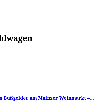
WISSEN&
VERKEHR&
FLUT AHRTAL&
NA
ühlwagen
 Bußgelder am Mainzer Weinmarkt –...