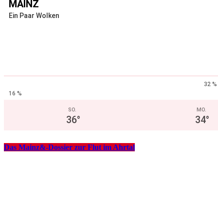
MAINZ
Ein Paar Wolken
32 %
16 %
SO.
MO.
36
°
34
°
Das Mainz&-Dossier zur Flut im Ahrtal