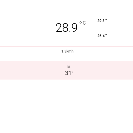
°
29.5
°
C
28.9
°
26.4
1.3kmh
DI.
31
°