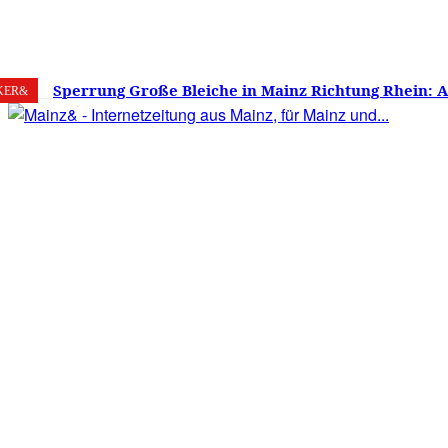
9. August 2026
Mainz
C
28.9
Sperrung Große Bleiche in Mainz Richtung Rhein: 
KER&
verwirrt, Mainzer stinksauer – Haben die Mainzer 
gestimmt?