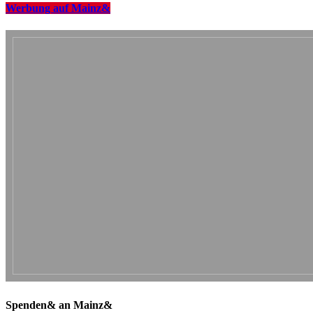
Werbung auf Mainz&
Spenden& an Mainz&