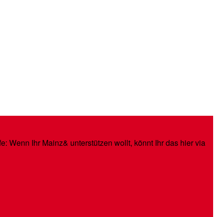
: Wenn Ihr Mainz& unterstützen wollt, könnt Ihr das hier via