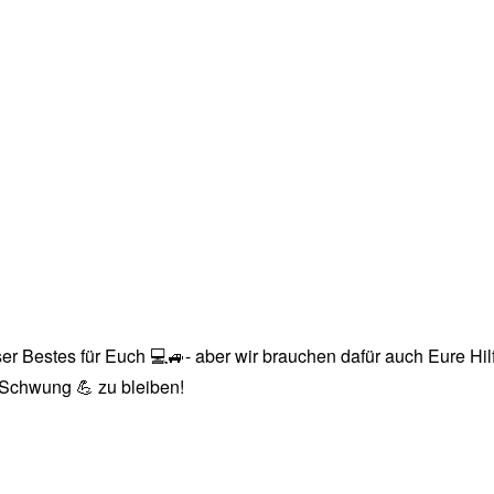
r Bestes für Euch 💻🚙- aber wir brauchen dafür auch Eure Hilfe
n Schwung 💪 zu bleiben!