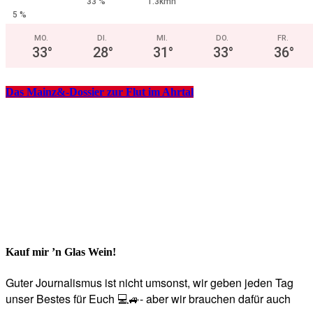
33 %
1.3kmh
5 %
MO.
DI.
MI.
DO.
FR.
33
°
28
°
31
°
33
°
36
°
Das Mainz&-Dossier zur Flut im Ahrtal
Kauf mir ’n Glas Wein!
Guter Journalismus ist nicht umsonst, wir geben jeden Tag
unser Bestes für Euch 💻🚙- aber wir brauchen dafür auch