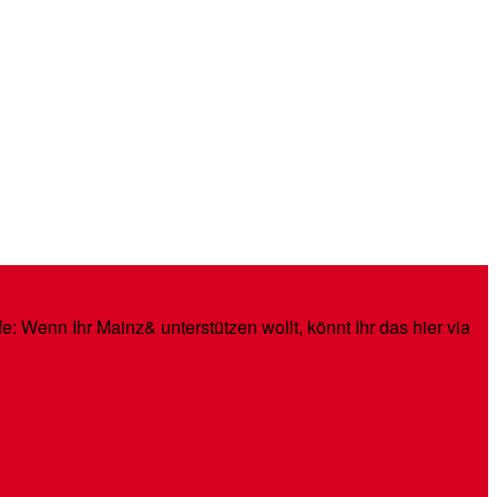
: Wenn Ihr Mainz& unterstützen wollt, könnt Ihr das hier via