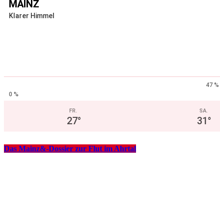
MAINZ
Klarer Himmel
47 %
0 %
FR.
SA.
27
°
31
°
Das Mainz&-Dossier zur Flut im Ahrtal