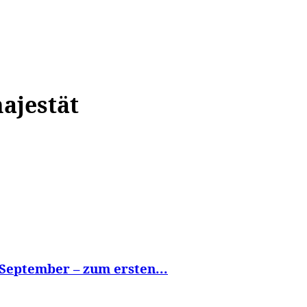
WISSEN&
VERKEHR&
FLUT AHRTAL&
NA
ajestät
September – zum ersten...