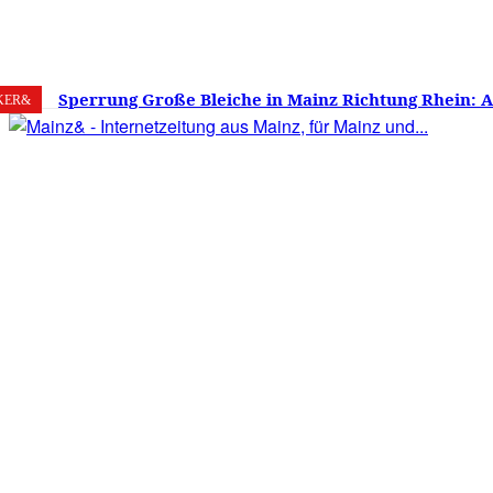
7. August 2026
Mainz
C
22
Sperrung Große Bleiche in Mainz Richtung Rhein: 
KER&
verwirrt, Mainzer stinksauer – Haben die Mainzer 
gestimmt?