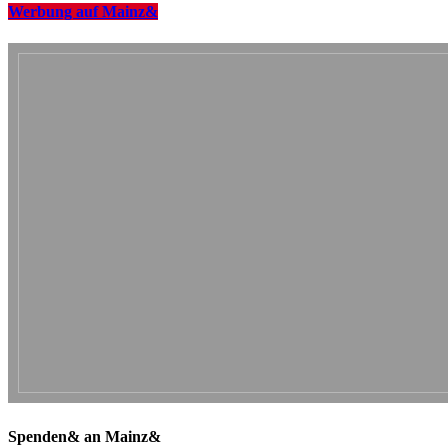
Werbung auf Mainz&
Spenden& an Mainz&