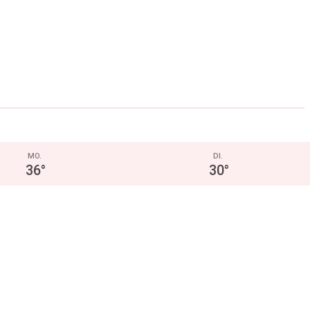
MO.
DI.
36
°
30
°