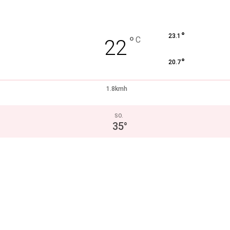
°
23.1
°
C
22
°
20.7
1.8kmh
SO.
35
°