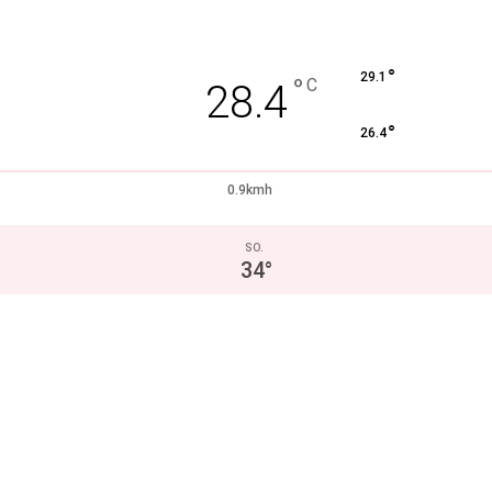
°
29.1
°
C
28.4
°
26.4
0.9kmh
SO.
34
°