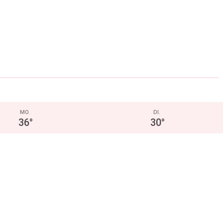
MO.
DI.
36
°
30
°