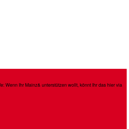
: Wenn Ihr Mainz& unterstützen wollt, könnt Ihr das hier via