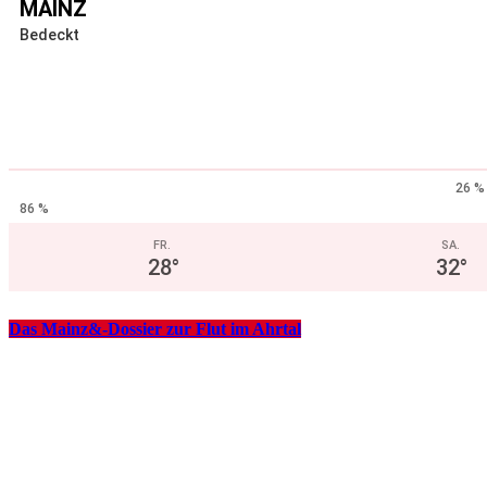
MAINZ
Bedeckt
26 %
86 %
FR.
SA.
28
°
32
°
Das Mainz&-Dossier zur Flut im Ahrtal