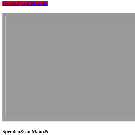
Werbung auf Mainz&
Spenden& an Mainz&