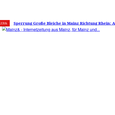
7. August 2026
Mainz
C
28.4
Sperrung Große Bleiche in Mainz Richtung Rhein: 
KER&
verwirrt, Mainzer stinksauer – Haben die Mainzer 
gestimmt?