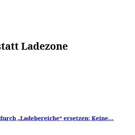
WISSEN&
VERKEHR&
FLUT AHRTAL&
NA
statt Ladezone
durch „Ladebereiche“ ersetzen: Keine...