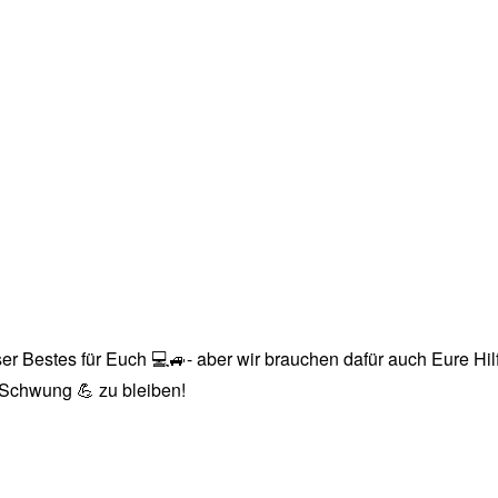
r Bestes für Euch 💻🚙- aber wir brauchen dafür auch Eure Hilfe
n Schwung 💪 zu bleiben!