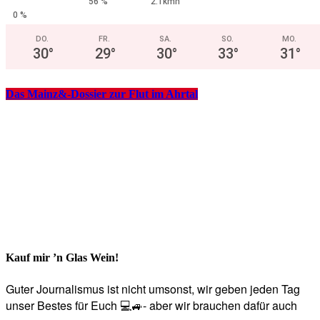
56 %
2.1kmh
0 %
DO.
FR.
SA.
SO.
MO.
30
°
29
°
30
°
33
°
31
°
Das Mainz&-Dossier zur Flut im Ahrtal
Kauf mir ’n Glas Wein!
Guter Journalismus ist nicht umsonst, wir geben jeden Tag
unser Bestes für Euch 💻🚙- aber wir brauchen dafür auch