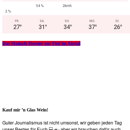
54 %
2kmh
2 %
FR.
SA.
SO.
MO.
DI.
27
°
31
°
34
°
37
°
26
°
Das Mainz&-Dossier zur Flut im Ahrtal
Kauf mir ’n Glas Wein!
Guter Journalismus ist nicht umsonst, wir geben jeden Tag
unser Bestes für Euch 💻🚙- aber wir brauchen dafür auch