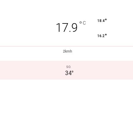
°
18.4
°
C
17.9
°
16.2
2kmh
SO.
34
°