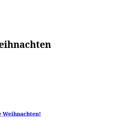
WISSEN&
VERKEHR&
FLUT AHRTAL&
NA
Weihnachten
e Weihnachten!