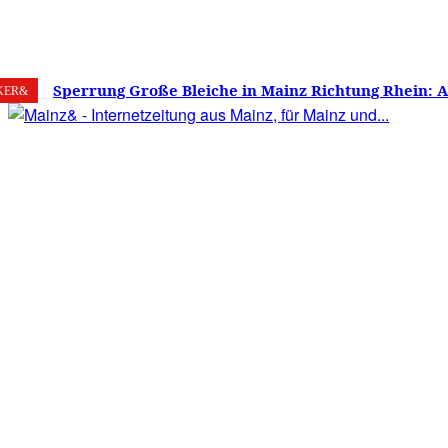
7. August 2026
Mainz
C
17.9
Sperrung Große Bleiche in Mainz Richtung Rhein: 
KER&
verwirrt, Mainzer stinksauer – Haben die Mainzer 
gestimmt?