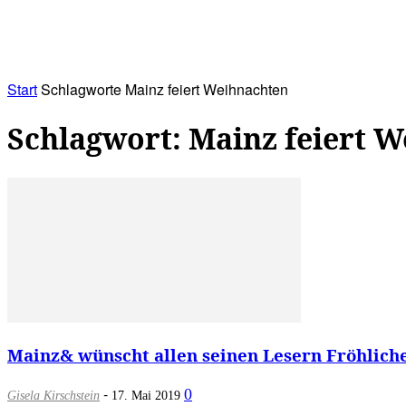
RATHAUS&
ALLES&
MITGLIEDSKONTO
Start
Schlagworte
Mainz feiert Weihnachten
Schlagwort: Mainz feiert 
Mainz& wünscht allen seinen Lesern Fröhlich
-
0
Gisela Kirschstein
17. Mai 2019