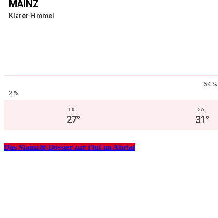
MAINZ
Klarer Himmel
54 %
2 %
FR.
SA.
27
°
31
°
Das Mainz&-Dossier zur Flut im Ahrtal