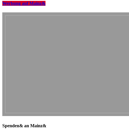
Werbung auf Mainz&
Spenden& an Mainz&