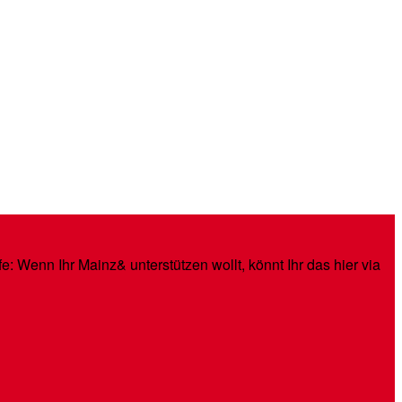
: Wenn Ihr Mainz& unterstützen wollt, könnt Ihr das hier via