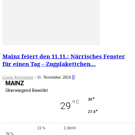
Mainz feiert den 11.11.: Närrisches Fenster
für einen Tag – Zugplakettchen...
-
0
Gisela Kirschstein
11. November 2024
MAINZ
Überwiegend Bewölkt
°
30
°
C
29
°
27.4
22 %
2.2kmh
70 %