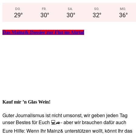
DO.
FR.
SA.
SO.
MO.
29
°
30
°
30
°
32
°
36
°
Das Mainz&-Dossier zur Flut im Ahrtal
Kauf mir ’n Glas Wein!
Guter Journalismus ist nicht umsonst, wir geben jeden Tag
unser Bestes für Euch 💻🚙- aber wir brauchen dafür auch
Eure Hilfe: Wenn Ihr Mainz& unterstützen wollt, könnt Ihr das