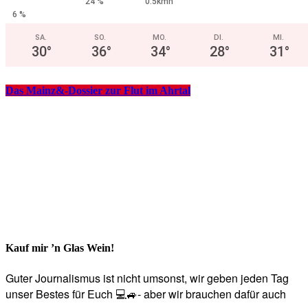
24 %
0.5kmh
6 %
SA.
SO.
MO.
DI.
MI.
30
°
36
°
34
°
28
°
31
°
Das Mainz&-Dossier zur Flut im Ahrtal
Kauf mir ’n Glas Wein!
Guter Journalismus ist nicht umsonst, wir geben jeden Tag
unser Bestes für Euch 💻🚙- aber wir brauchen dafür auch