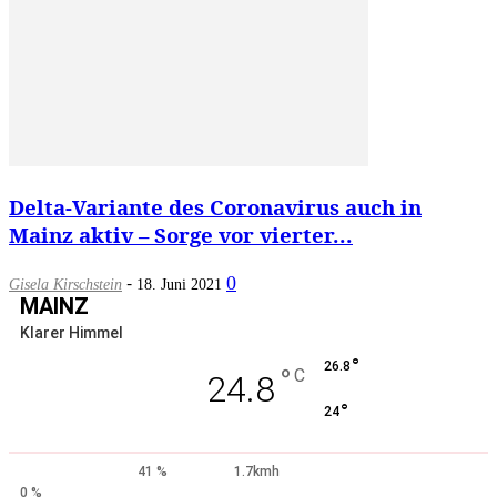
Delta-Variante des Coronavirus auch in
Mainz aktiv – Sorge vor vierter...
-
0
Gisela Kirschstein
18. Juni 2021
MAINZ
Klarer Himmel
°
26.8
°
C
24.8
°
24
41 %
1.7kmh
0 %