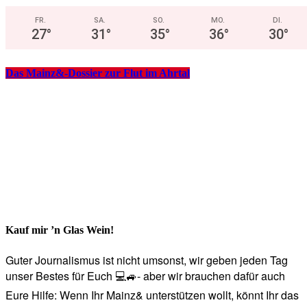
FR.
SA.
SO.
MO.
DI.
27
°
31
°
35
°
36
°
30
°
Das Mainz&-Dossier zur Flut im Ahrtal
Kauf mir ’n Glas Wein!
Guter Journalismus ist nicht umsonst, wir geben jeden Tag
unser Bestes für Euch 💻🚙- aber wir brauchen dafür auch
Eure Hilfe: Wenn Ihr Mainz& unterstützen wollt, könnt Ihr das