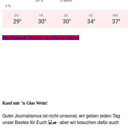
29 %
0.9kmh
3 %
DO.
FR.
SA.
SO.
MO.
29
°
30
°
30
°
34
°
37
°
Das Mainz&-Dossier zur Flut im Ahrtal
Kauf mir ’n Glas Wein!
Guter Journalismus ist nicht umsonst, wir geben jeden Tag
unser Bestes für Euch 💻🚙- aber wir brauchen dafür auch