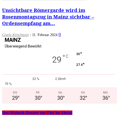
Unsichtbare Römergarde wird im
Rosenmontagszug in Mainz sichtbar –
Ordensempfang am...
-
0
Gisela Kirschstein
11. Februar 2024
MAINZ
Überwiegend Bewölkt
°
30
°
C
29
°
27.4
22 %
2.2kmh
70 %
DO.
FR.
SA.
SO.
MO.
29
°
30
°
30
°
32
°
36
°
Das Mainz&-Dossier zur Flut im Ahrtal