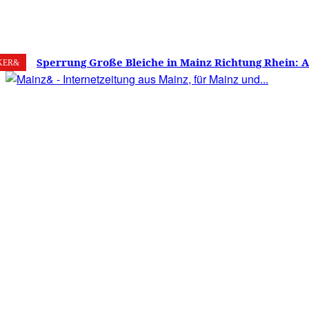
8. August 2026
Mainz
C
15.9
Sperrung Große Bleiche in Mainz Richtung Rhein: 
KER&
verwirrt, Mainzer stinksauer – Haben die Mainzer 
gestimmt?