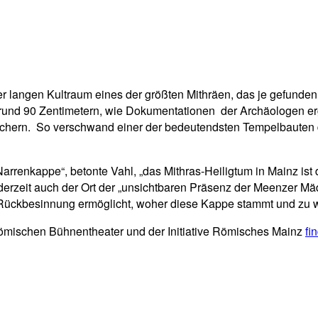
ter langen Kultraum eines der größten Mithräen, das je gefund
 rund 90 Zentimetern, wie Dokumentationen der Archäologen er
sichern. So verschwand einer der bedeutendsten Tempelbauten
Narrenkappe“, betonte Vahl, „das Mithras-Heiligtum in Mainz is
r, derzeit auch der Ort der „unsichtbaren Präsenz der Meenzer 
e Rückbesinnung ermöglicht, woher diese Kappe stammt und zu war
mischen Bühnentheater und der Initiative Römisches Mainz
fi