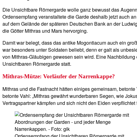
Die Unsichtbare Römergarde wolle ganz bewusst das Augenmerk
Ordensempfang veranstaltete die Garde deshalb jetzt auch a
auf dem Gelände der späteren Deutschen Bank an der Ludwigs
die Götter Mithras und Mars hervorging.
Damit war belegt, dass das antike Mogontiacum auch ein groß
war besonders unter Soldaten beliebt, denn er galt als unb
von Mithras-Gläubigen gewesen sein wird. Eine Nachbildung d
Unsichtbaren Römergarde statt.
Mithras-Mütze: Vorläufer der Narrenkappe?
Mithras und die Fastnacht hätten einiges gemeinsam, betonte Va
betonte Vahl: „Mithras gewährt wunderbaren Segen, wie Jokus f
Vertragspartner kämpfen und sich nicht den Eiden verpflichtet 
Ordensempfang der Unsichtbaren Römergarde mit