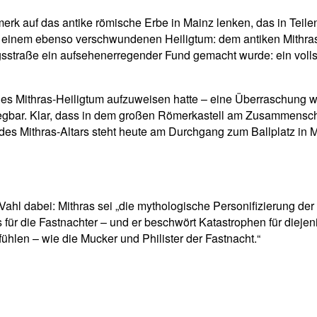
 auf das antike römische Erbe in Mainz lenken, das in Teilen 
n einem ebenso verschwundenen Heiligtum: dem antiken Mithras
straße ein aufsehenerregender Fund gemacht wurde: ein vollst
es Mithras-Heiligtum aufzuweisen hatte – eine Überraschung wa
esiegbar. Klar, dass in dem großen Römerkastell am Zusammens
es Mithras-Altars steht heute am Durchgang zum Ballplatz in 
hl dabei: Mithras sei „die mythologische Personifizierung der S
ür die Fastnachter – und er beschwört Katastrophen für diejenig
fühlen – wie die Mucker und Philister der Fastnacht.“