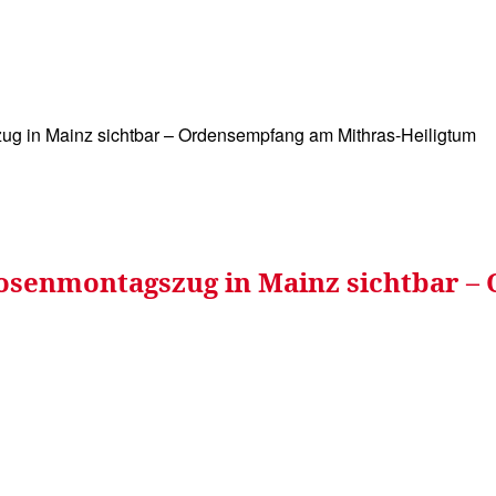
WISSEN&
VERKEHR&
FLUT AHRTAL&
NA
g in Mainz sichtbar – Ordensempfang am Mithras-Heiligtum
osenmontagszug in Mainz sichtbar –