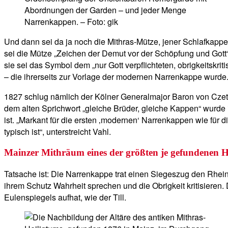
Abordnungen der Garden – und jeder Menge
Narrenkappen. – Foto: gik
Und dann sei da ja noch die Mithras-Mütze, jener Schlafkappen
sei die Mütze „Zeichen der Demut vor der Schöpfung und Gott“
sie sei das Symbol dem „nur Gott verpflichteten, obrigkeitskri
– die ihrerseits zur Vorlage der modernen Narrenkappe wurde
1827 schlug nämlich der Kölner Generalmajor Baron von Czettr
dem alten Sprichwort „gleiche Brüder, gleiche Kappen“ wurde
ist. „Markant für die ersten ‚modernen‘ Narrenkappen wie für 
typisch ist“, unterstreicht Vahl.
Mainzer Mithräum eines der größten je gefundenen H
Tatsache ist: Die Narrenkappe trat einen Siegeszug den Rhein 
ihrem Schutz Wahrheit sprechen und die Obrigkeit kritisieren.
Eulenspiegels aufhat, wie der Till.