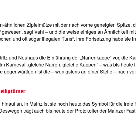
-ähnlichen Zipfelmütze mit der nach vorne geneigten Spitze, die
 gewesen, sagt Vahl – und die weise einiges an Ähnlichkeit mi
tischen und oft sogar illegalen Tuns“. Ihre Fortsetzung habe si
.
itz und Neuhaus die Einführung der „Narrenkappe“ vor, die Kapp
 im Karneval „gleiche Narren, gleiche Kappen“ – was bis heute
die gegenwärtigen ist die – wenigstens an einer Stelle – nach v
eiligtümer
hinauf an, in Mainz ist sie noch heute das Symbol für die frei
 Deswegen trägt auch bis heute der Protokoller der Mainzer Fas