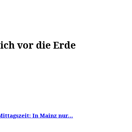
WISSEN&
VERKEHR&
FLUT AHRTAL&
NA
ich vor die Erde
ittagszeit: In Mainz nur...