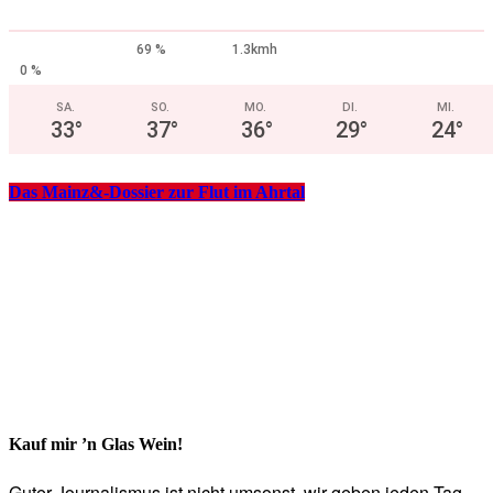
69 %
1.3kmh
0 %
SA.
SO.
MO.
DI.
MI.
33
°
37
°
36
°
29
°
24
°
Das Mainz&-Dossier zur Flut im Ahrtal
Kauf mir ’n Glas Wein!
Guter Journalismus ist nicht umsonst, wir geben jeden Tag