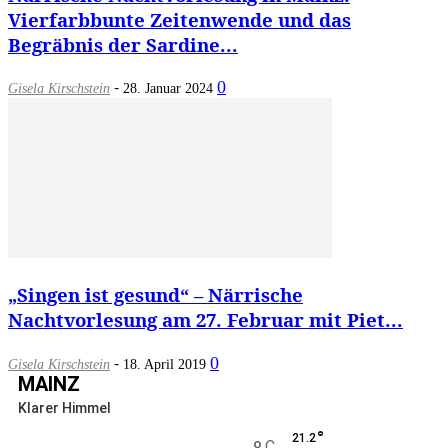
Vierfarbbunte Zeitenwende und das
Begräbnis der Sardine...
-
0
Gisela Kirschstein
28. Januar 2024
„Singen ist gesund“ – Närrische
Nachtvorlesung am 27. Februar mit Piet...
-
0
Gisela Kirschstein
18. April 2019
MAINZ
Klarer Himmel
°
21.2
C