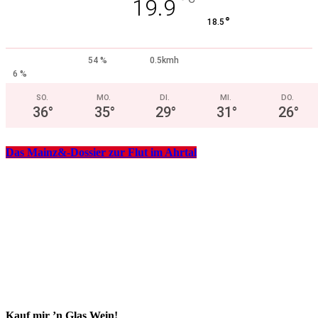
°
19.9
°
18.5
54 %
0.5kmh
6 %
SO.
MO.
DI.
MI.
DO.
36
°
35
°
29
°
31
°
26
°
Das Mainz&-Dossier zur Flut im Ahrtal
Kauf mir ’n Glas Wein!